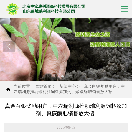



当前位置:
网站首页
>
新闻中心
>
真金白银奖励用户，中

农瑞利源推动瑞利源饲料添加剂、聚碳酶肥销售放大招!
真金白银奖励用户，中农瑞利源推动瑞利源饲料添加
剂、聚碳酶肥销售放大招!
2025/08/13